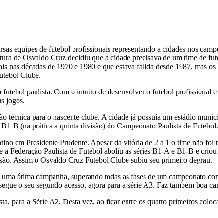
sas equipes de futebol profissionais representando a cidades nos camp
ura de Osvaldo Cruz decidiu que a cidade precisava de um time de futebo
s nas décadas de 1970 e 1980 e que estava falida desde 1987, mas os c
Futebol Clube.
futebol paulista. Com o intuito de desenvolver o futebol profissional
us jogos.
o técnica para o nascente clube. A cidade já possuía um estádio municip
ie B1-B (na prática a quinta divisão) do Campeonato Paulista de Futebol.
dentino em Presidente Prudente. Apesar da vitória de 2 a 1 o time não f
a Federação Paulista de Futebol aboliu as séries B1-A e B1-B e criou a
ivisão. Assim o Osvaldo Cruz Futebol Clube subiu seu primeiro degrau.
uma ótima campanha, superando todas as fases de um campeonato com m
onsegue o seu segundo acesso, agora para a série A3. Faz também boa 
ta, para a Série A2. Desta vez, ao ficar entre os quatro primeiros colo