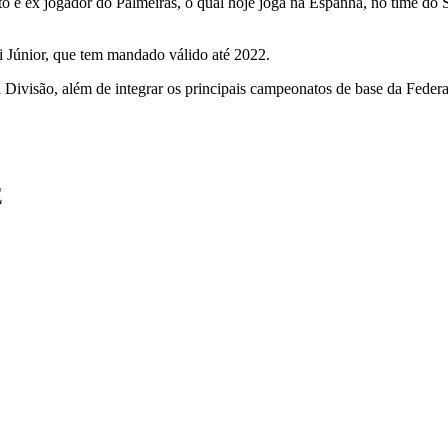
eito e ex jogador do Palmeiras, o qual hoje joga na Espanha, no time do
Júnior, que tem mandado válido até 2022.
Divisão, além de integrar os principais campeonatos de base da Feder
E