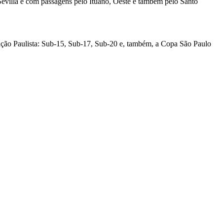
 Sevilla e com passagens pelo Ituano, Oeste e também pelo Santo
ação Paulista: Sub-15, Sub-17, Sub-20 e, também, a Copa São Paulo