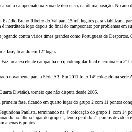
acabou o campeonato na zona de descenso, na última posição. No ano d
 Estádio Breno Ribeiro do Val para 15 mil lugares para viabilizar a par
a é interditada logo depois do final do campeonato por problemas em sua
e jogando contra vários times grandes como Portuguesa de Desportos,
da fase, ficando em 12º lugar.
A3. Faz uma excelente campanha no quadrangular final e termina em 2º l
xado novamente para a Série A3. Em 2011 foi o 14º colocado na série A
uarta Divisão), torneio que não disputa desde 2005.
imeira fase, ficando em quarto lugar do grupo 2 com 11 pontos conqui
Segundona Paulista, terminando na 4ª colocação do grupo 1, com 14 po
minando no último lugar do grupo 1, tendo perdido 21 pontos devido à 
com apenas 6 pontos.