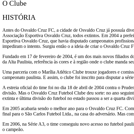
O Clube
HISTÓRIA
Antes do Osvaldo Cruz FC, a cidade de Osvaldo Cruz já possuía diver
Associação Esportiva Osvaldo Cruz, todos extintos. Em 2004 a prefeit
Esportiva Osvaldo Cruz, que havia disputado campeonatos profissionai
impediram o intento. Surgiu então o a ideia de criar o Osvaldo Cruz 
Fundado em 17 de fevereiro de 2004, é um dos mais novos filiados do 
da Alta Paulista, referência às cores e à região onde o clube manda se
Uma parceria com o Marília Atlético Clube trouxe jogadores e comissã
campeonato paulista. E assim, o clube foi inscrito para disputar a sér
A estreia oficial do time foi no dia 18 de abril de 2004 contra o Pru
divisão. Mas o Osvaldo Cruz Futebol Clube deu sorte: no ano seguinte 
extinta e última divisão do futebol no estado passou a ser a quarta d
Em 2005 acabaria sendo o melhor ano para o Osvaldo Cruz FC. Com 
final para o São Carlos Futebol Ltda., na casa do adversário. Mas c
Em 2006, na Série A3, o time conseguiu novo acesso no futebol paulis
o campeão.