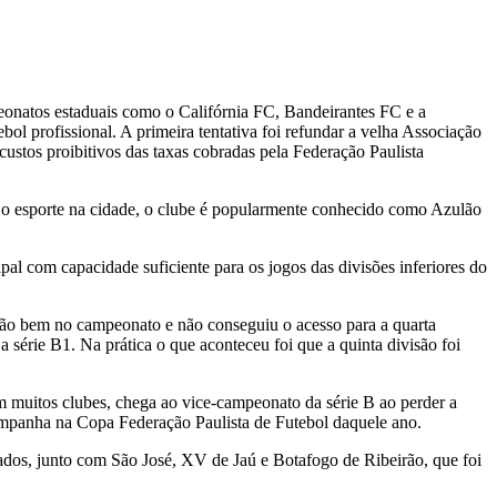
eonatos estaduais como o Califórnia FC, Bandeirantes FC e a
l profissional. A primeira tentativa foi refundar a velha Associação
ustos proibitivos das taxas cobradas pela Federação Paulista
 e o esporte na cidade, o clube é popularmente conhecido como Azulão
al com capacidade suficiente para os jogos das divisões inferiores do
oi tão bem no campeonato e não conseguiu o acesso para a quarta
 série B1. Na prática o que aconteceu foi que a quinta divisão foi
uitos clubes, chega ao vice-campeonato da série B ao perder a
campanha na Copa Federação Paulista de Futebol daquele ano.
cados, junto com São José, XV de Jaú e Botafogo de Ribeirão, que foi