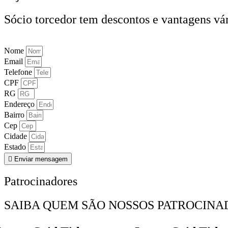
Sócio torcedor tem descontos e vantagens vár
Nome
Email
Telefone
CPF
RG
Endereço
Bairro
Cep
Cidade
Estado
Enviar mensagem
Patrocinadores
SAIBA QUEM SÃO NOSSOS PATROCINA