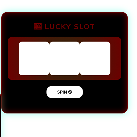
🎰 LUCKY SLOT
SPIN 🎲