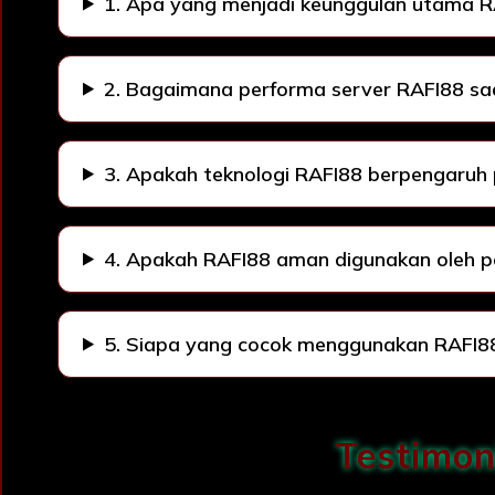
1. Apa yang menjadi keunggulan utama RA
2. Bagaimana performa server RAFI88 s
3. Apakah teknologi RAFI88 berpengaru
4. Apakah RAFI88 aman digunakan oleh p
5. Siapa yang cocok menggunakan RAFI8
Testimo