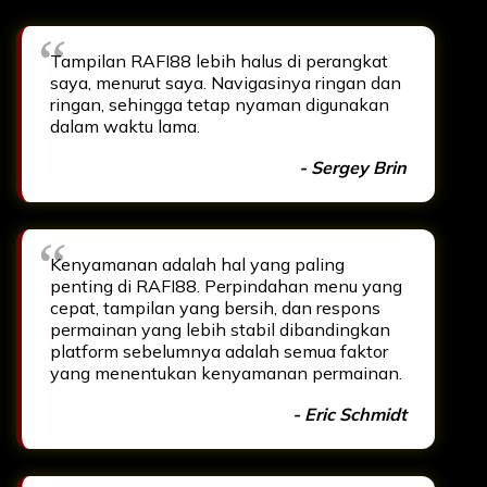
Tampilan RAFI88 lebih halus di perangkat
saya, menurut saya. Navigasinya ringan dan
ringan, sehingga tetap nyaman digunakan
dalam waktu lama.
- Sergey Brin
Kenyamanan adalah hal yang paling
penting di RAFI88. Perpindahan menu yang
cepat, tampilan yang bersih, dan respons
permainan yang lebih stabil dibandingkan
platform sebelumnya adalah semua faktor
yang menentukan kenyamanan permainan.
- Eric Schmidt