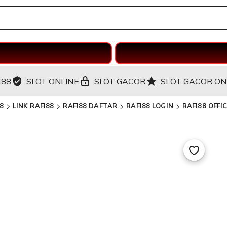
I88
SLOT ONLINE
SLOT GACOR
SLOT GACOR ON
8
LINK RAFI88
RAFI88 DAFTAR
RAFI88 LOGIN
RAFI88 OFFIC