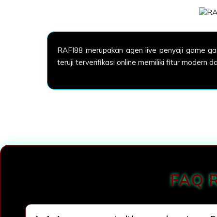
RAFI88 merupakan agen live penyaji game gac
teruji terverifikasi online memiliki fitur modern
Loading...
FAQ 