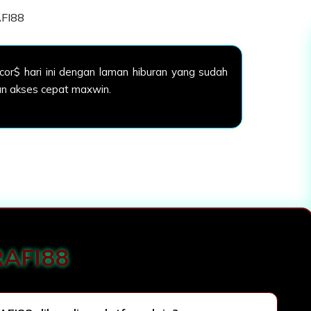
or$ hari ini dengan laman hiburan yang sudah
 dan akses cepat maxwin.
RAFI88