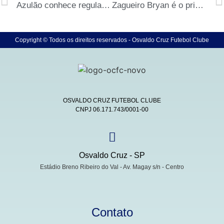
Azulão conhece regulamento e adversários da Segunda Divisão
Zagueiro Bryan é o primeiro reforço do Azulão para 2022
Copyright © Todos os direitos reservados - Osvaldo Cruz Futebol Clube
OSVALDO CRUZ FUTEBOL CLUBE
CNPJ 06.171.743/0001-00
Osvaldo Cruz - SP
Estádio Breno Ribeiro do Val - Av. Magay s/n - Centro
Contato